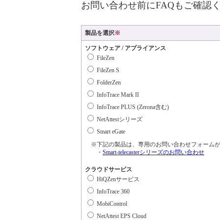
お問い合わせ前にFAQもご確認
製品を選択
※
ソフトウェア / アプライアンス
FileZen
FileZen S
FolderZen
InfoTrace Mark II
InfoTrace PLUS (Zerona含む)
NetAttestシリーズ
Smart eGate
※下記の製品は、専用のお問い合わせフォームが
・
Smart-telecasterシリーズのお問い合わせ
クラウドサービス
HiQZenサービス
InfoTrace 360
MobiControl
NetAttest EPS Cloud