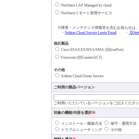
NetAttest LAP Managed by cloud
NetAttestリモート管理サービス
※障害・メンテナンス情報等を含むお知らせは、
・
Soliton Cloud Service Login Portal
・
【OneG
他社製品
Cisco ESA/CES/WSA/SMA (旧IronPort)
Forescout (旧CounterACT)
その他
Soliton Cloud Ocean Service
ご利用の製品バージョン
ご利用いただいているバージョンをご記入くださ
対象の機能/内容を選択
※
インストール・構築方法
保守・運用方法
トラブルシューティング
その他