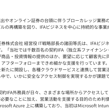
出やオンライン証券の台頭に伴うブローカレッジ業務の
ルの再構築を図り、IFAビジネスを中心に持続的な事業
株式会社 経営役 IT戦略部長の諸田等氏は、IFAビ
す。「当社では千数百名の契約IFA（独立系ファイナン
が商品・投資情報の提供のほか、要望に応じて顧客先に
、アフターフォローまできめ細かな支援を行っています。
を新たに開設し、各種クラウドサービスと連携して営業
る中で、いかに安全なアクセス制御を実現するかが課題
契約IFA外務員が日々、さまざまな場所からアクセスし
が必要なことに加え、営業活動を支援する目的のため利
oft Azure 上に構築しており、当初はMicrosoft 