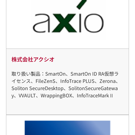
株式会社アクシオ
取り扱い製品：SmartOn、SmartOn ID RA仮想ラ
イセンス、FileZenS、InfoTrace PLUS、Zerona、
Soliton SecureDesktop、SolitonSecureGatewa
y、VVAULT、WrappingBOX、InfoTraceMarkⅡ