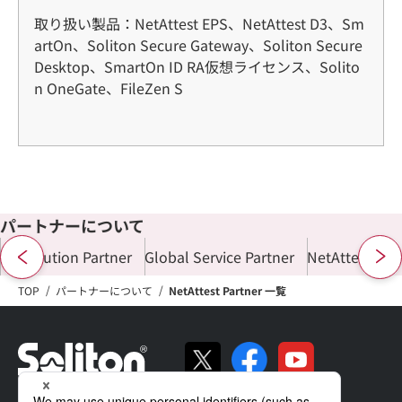
取り扱い製品：NetAttest EPS、NetAttest D3、Sm
artOn、Soliton Secure Gateway、Soliton Secure
Desktop、SmartOn ID RA仮想ライセンス、Solito
n OneGate、FileZen S
パートナーについて
Distribution Partner
Global Service Partner
NetAttest Par
TOP
パートナーについて
NetAttest Partner 一覧
ソリトンの強み