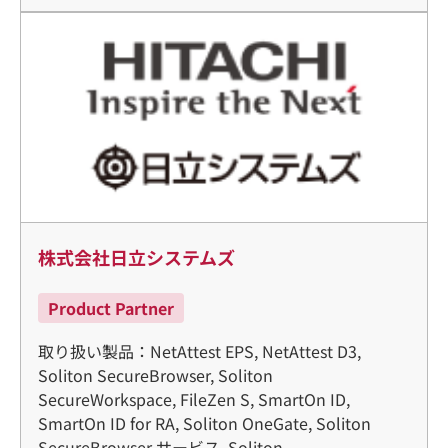
株式会社日立システムズ
Product Partner
取り扱い製品：NetAttest EPS, NetAttest D3,
Soliton SecureBrowser, Soliton
SecureWorkspace, FileZen S, SmartOn ID,
SmartOn ID for RA, Soliton OneGate, Soliton
SecureBrowser サービス, Soliton