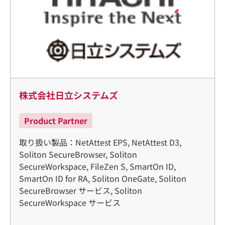
株式会社日立システムズ
Product Partner
取り扱い製品：NetAttest EPS, NetAttest D3,
Soliton SecureBrowser, Soliton
SecureWorkspace, FileZen S, SmartOn ID,
SmartOn ID for RA, Soliton OneGate, Soliton
SecureBrowser サービス, Soliton
SecureWorkspace サービス