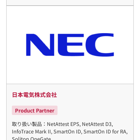
日本電気株式会社
Product Partner
取り扱い製品：NetAttest EPS, NetAttest D3,
InfoTrace Mark II, SmartOn ID, SmartOn ID for RA,
Soliton OneGate