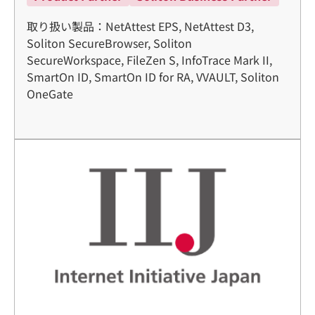
取り扱い製品：NetAttest EPS, NetAttest D3,
Soliton SecureBrowser, Soliton
SecureWorkspace, FileZen S, InfoTrace Mark II,
SmartOn ID, SmartOn ID for RA, VVAULT, Soliton
OneGate