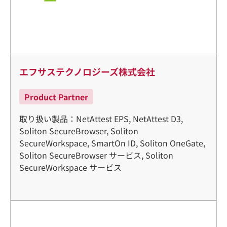
エフサステクノロジーズ株式会社
Product Partner
取り扱い製品：NetAttest EPS, NetAttest D3,
Soliton SecureBrowser, Soliton
SecureWorkspace, SmartOn ID, Soliton OneGate,
Soliton SecureBrowser サービス, Soliton
SecureWorkspace サービス