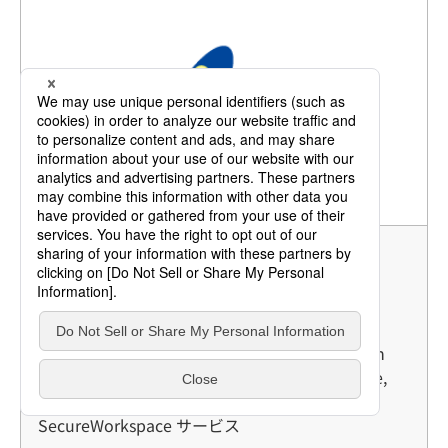
萩原テクノソリューションズ株式会社
OneGate Partner
Product Partner
取り扱い製品：Soliton SecureBrowser, Soliton
SecureWorkspace, FileZen S, Soliton OneGate,
Soliton SecureBrowser サービス, Soliton
SecureWorkspace サービス