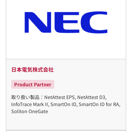
日本電気株式会社
Product Partner
取り扱い製品：NetAttest EPS, NetAttest D3,
InfoTrace Mark II, SmartOn ID, SmartOn ID for RA,
Soliton OneGate