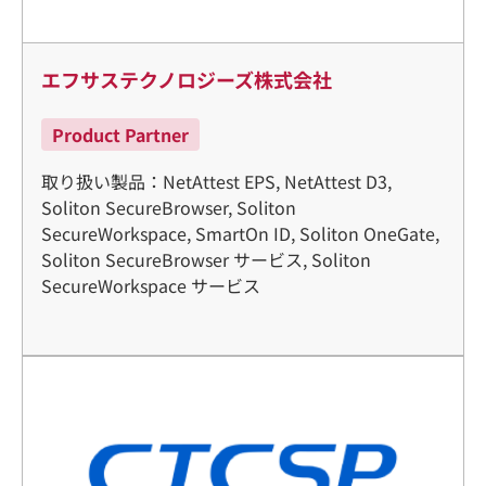
エフサステクノロジーズ株式会社
Product Partner
取り扱い製品：NetAttest EPS, NetAttest D3,
Soliton SecureBrowser, Soliton
SecureWorkspace, SmartOn ID, Soliton OneGate,
Soliton SecureBrowser サービス, Soliton
SecureWorkspace サービス