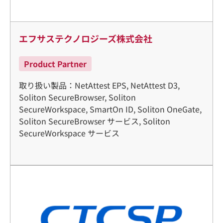
エフサステクノロジーズ株式会社
Product Partner
取り扱い製品：NetAttest EPS, NetAttest D3,
Soliton SecureBrowser, Soliton
SecureWorkspace, SmartOn ID, Soliton OneGate,
Soliton SecureBrowser サービス, Soliton
SecureWorkspace サービス