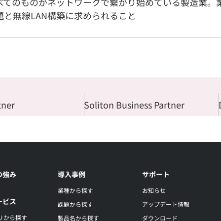
べてのものがネットワークで繋がり始めている製造業。
題と無線LAN構築に求められること
tner
Soliton Business Partner
の強み
導入事例
サポート
業種から探す
お知らせ
ービス
課題から探す
アップデート情報
リから探す
製品名から探す
ダウンロード