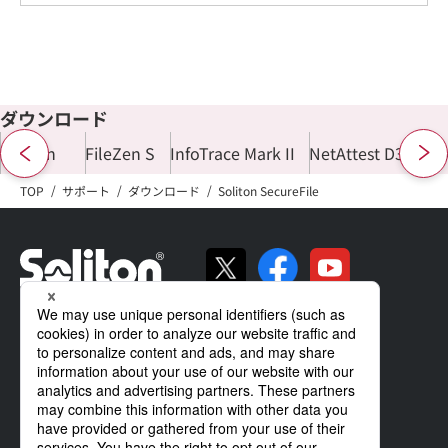
ダウンロード
FileZen
FileZen S
InfoTrace Mark II
NetAttest D3
Net
TOP
サポート
ダウンロード
Soliton SecureFile
ソリトンの強み
製品・サービス
導入事例
サポート