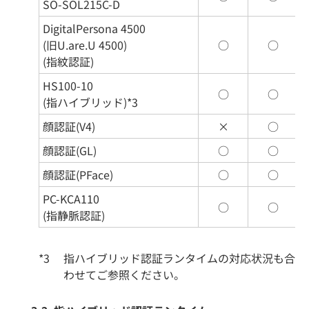
SO-SOL215C-D
DigitalPersona 4500
(旧U.are.U 4500)
○
○
(指紋認証)
HS100-10
○
○
(指ハイブリッド)*3
顔認証(V4)
×
○
顔認証(GL)
○
○
顔認証(PFace)
○
○
PC-KCA110
○
○
(指静脈認証)
*3
指ハイブリッド認証ランタイムの対応状況も合
わせてご参照ください。